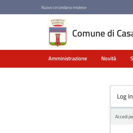
Vai al contenuto
Vai alla navigazione
Vai al footer
Nuovo circondario imolese
Comune di Cas
Amministrazione
Novità
S
Log In
Accedi pe