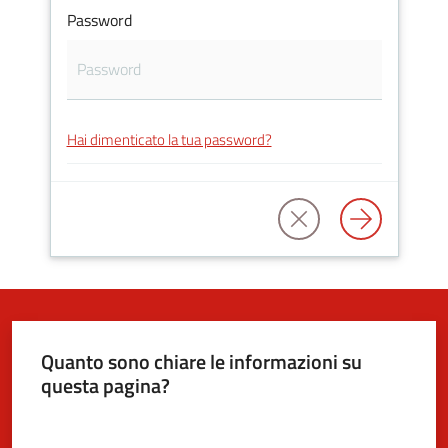
Password
5x1000
Servizi
Hai dimenticato la tua password?
on-
line
Tutti
gli
argomenti
Quanto sono chiare le informazioni su
questa pagina?
Valuta da 1 a 5 stelle