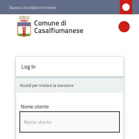
Vai al contenuto
Vai alla navigazione
Vai al footer
Nuovo circondario imolese
Comune di
Comune di
Casalfiumanese
Casalfiumanese
Amministrazione
Log In
Novità
Accedi per iniziare la sessione
Servizi
Nome utente
Vivere
Casalfiumanese