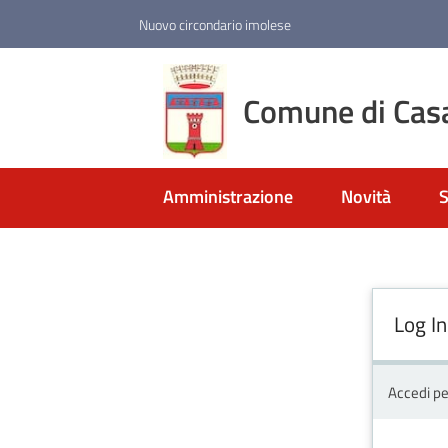
Vai al contenuto
Vai alla navigazione
Vai al footer
Nuovo circondario imolese
Comune di Cas
Amministrazione
Novità
S
Log In
Accedi pe