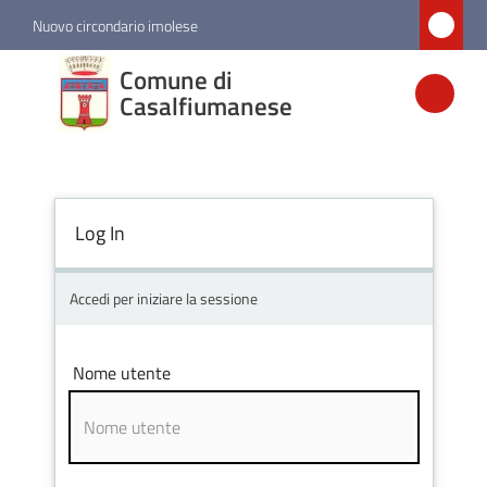
Vai al contenuto
Vai alla navigazione
Vai al footer
Nuovo circondario imolese
Comune di
Comune di
Casalfiumanese
Casalfiumanese
Amministrazione
Log In
Novità
Accedi per iniziare la sessione
Servizi
Nome utente
Vivere
Casalfiumanese