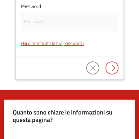
Password
5x1000
Servizi
Hai dimenticato la tua password?
on-
line
Tutti
gli
argomenti
Quanto sono chiare le informazioni su
questa pagina?
Valuta da 1 a 5 stelle