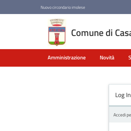
Vai al contenuto
Vai alla navigazione
Vai al footer
Nuovo circondario imolese
Comune di Cas
Amministrazione
Novità
S
Log In
Accedi pe