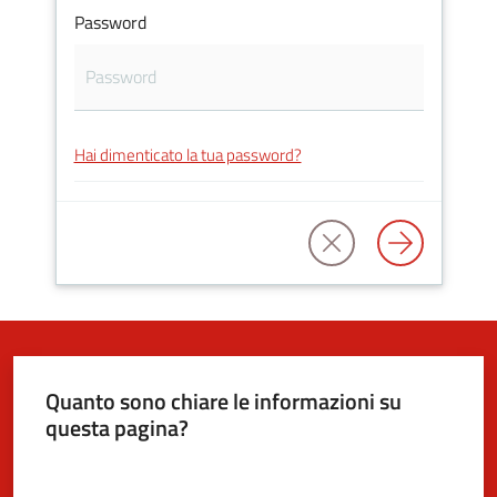
Password
5x1000
Servizi
Hai dimenticato la tua password?
on-
line
Tutti
gli
argomenti
Quanto sono chiare le informazioni su
questa pagina?
Valuta da 1 a 5 stelle