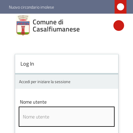
Vai al contenuto
Vai alla navigazione
Vai al footer
Nuovo circondario imolese
Comune di
Comune di
Casalfiumanese
Casalfiumanese
Amministrazione
Log In
Novità
Accedi per iniziare la sessione
Servizi
Nome utente
Vivere
Casalfiumanese