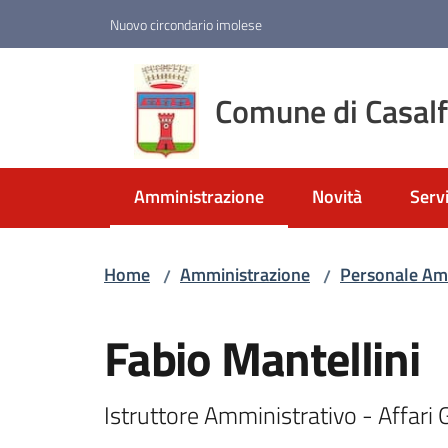
Vai al contenuto
Vai alla navigazione
Vai al footer
Nuovo circondario imolese
Comune di Casal
Amministrazione
Novità
Servi
Menu selezionato
Home
Amministrazione
Personale Am
/
/
Salta al contenuto
Fabio Mantellini
Istruttore Amministrativo - Affari 