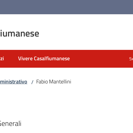
fiumanese
zi
Vivere Casalfiumanese
5
ministrativo
Fabio Mantellini
/
Generali 