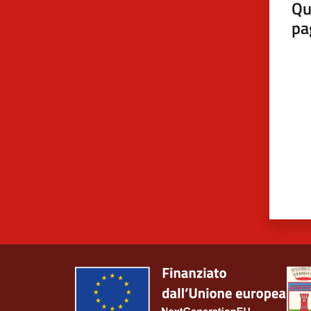
Qu
pa
Valut