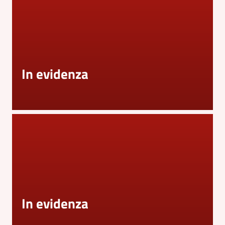
5x1000
Servizi
on-
In evidenza
line
Tutti
gli
argomenti
Menu selezionato
In evidenza