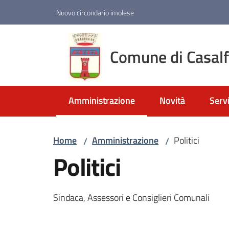
Vai al contenuto
Vai alla navigazione
Vai al footer
Nuovo circondario imolese
Comune di Casal
Amministrazione
Novità
Servi
Menu selezionato
Home
Amministrazione
Politici
/
/
Politici
Sindaca, Assessori e Consiglieri Comunali