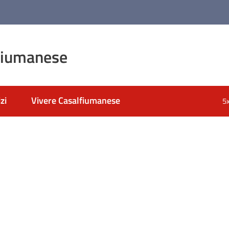
fiumanese
zi
Vivere Casalfiumanese
5