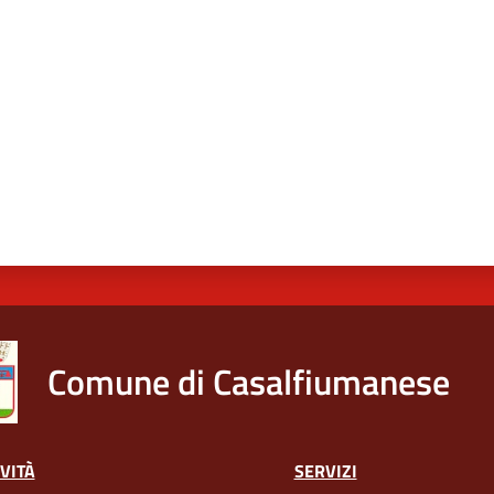
a da 1 a 5 stelle
Comune di Casalfiumanese
VITÀ
SERVIZI