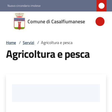
Vai al contenuto
Vai alla navigazione
Vai al footer
Nuovo circondario imolese
Comune di
Comune di Casalfiumanese
Casalfiumanese
Home
/
Servizi
/
Agricoltura e pesca
Amministrazione
Agricoltura e pesca
Novità
Servizi
Menu selezionato
Vivere
Casalfiumanese