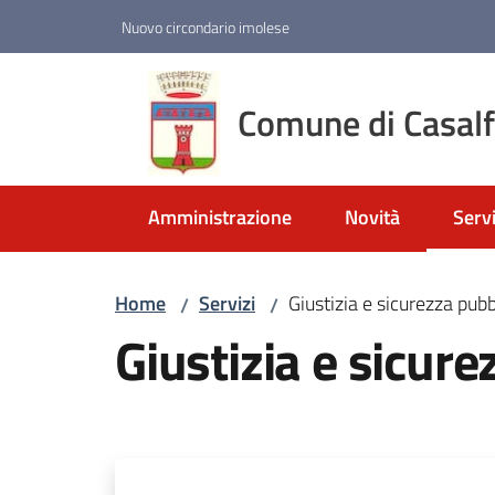
Vai al contenuto
Vai alla navigazione
Vai al footer
Nuovo circondario imolese
Comune di Casal
Amministrazione
Novità
Servi
Menu
Home
Servizi
Giustizia e sicurezza pubb
/
/
Giustizia e sicure