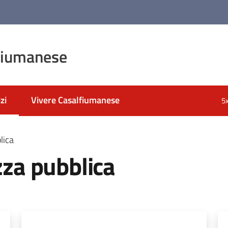
fiumanese
zi
Vivere Casalfiumanese
5
 selezionato
lica
zza pubblica