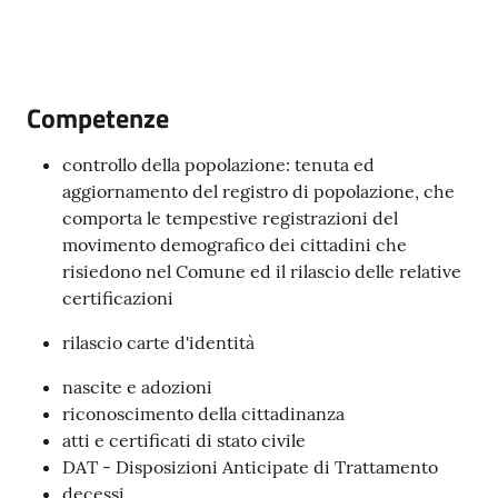
5x1000
Competenze
Servizi
controllo della popolazione: tenuta ed
on-
aggiornamento del registro di popolazione, che
line
comporta le tempestive registrazioni del
movimento demografico dei cittadini che
Tutti
risiedono nel Comune ed il rilascio delle relative
gli
certificazioni
argomenti
rilascio carte d'identità
nascite e adozioni
riconoscimento della cittadinanza
atti e certificati di stato civile
DAT - Disposizioni Anticipate di Trattamento
decessi