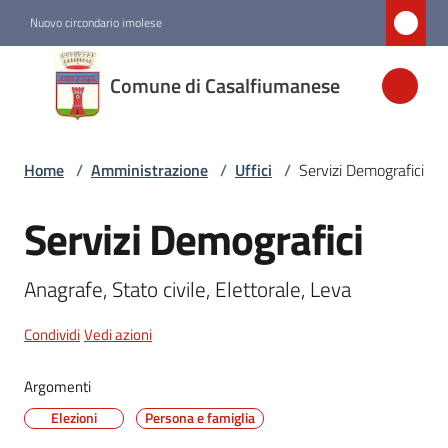
Vai al contenuto
Vai alla navigazione
Vai al footer
Nuovo circondario imolese
Comune di
Comune di Casalfiumanese
Casalfiumanese
Home
/
Amministrazione
/
Uffici
/
Servizi Demografici
Amministrazione
Menu selezionato
Servizi Demografici
Salta al contenuto
Novità
Anagrafe, Stato civile, Elettorale, Leva
Servizi
Condividi
Vedi azioni
Vivere
Argomenti
Casalfiumanese
Elezioni
Persona e famiglia