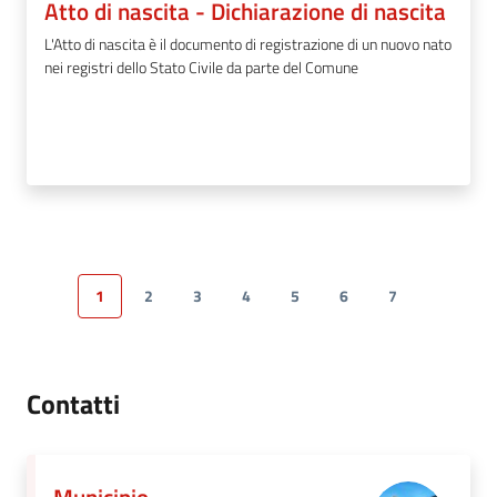
Atto di nascita - Dichiarazione di nascita
L'Atto di nascita è il documento di registrazione di un nuovo nato
nei registri dello Stato Civile da parte del Comune
1
2
3
4
5
6
7
Pagina precedente
Pagina
Pagina
Pagina
Pagina
Pagina
Pagina
Pagina
Pagina s
Contatti