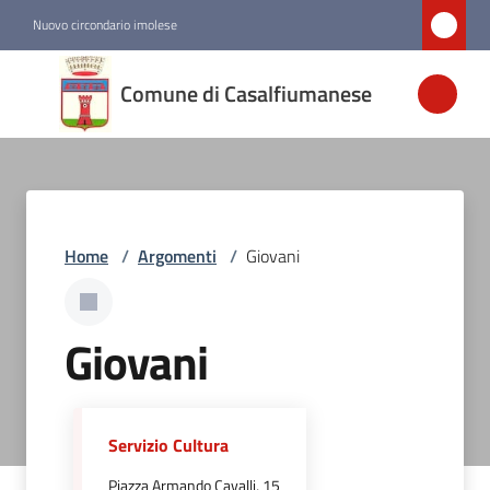
Vai al contenuto
Vai alla navigazione
Vai al footer
Nuovo circondario imolese
Comune di
Comune di Casalfiumanese
Casalfiumanese
Amministrazione
Home
/
Argomenti
/
Giovani
Novità
Servizi
Giovani
Vivere
Casalfiumanese
Servizio Cultura
Piazza Armando Cavalli, 15