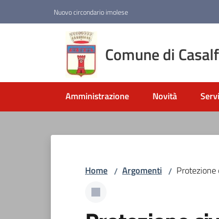
Vai al contenuto
Vai alla navigazione
Vai al footer
Nuovo circondario imolese
Comune di Casal
Amministrazione
Novità
Servi
Home
Argomenti
Protezione c
/
/