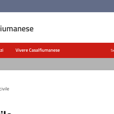
fiumanese
zi
Vivere Casalfiumanese
5
ivile