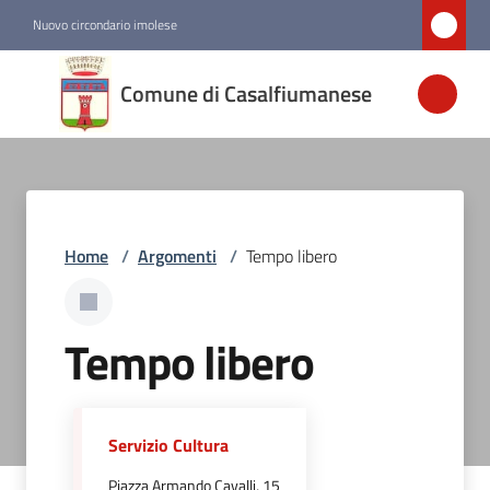
Vai al contenuto
Vai alla navigazione
Vai al footer
Nuovo circondario imolese
Comune di
Comune di Casalfiumanese
Casalfiumanese
Amministrazione
Home
/
Argomenti
/
Tempo libero
Novità
Servizi
Tempo libero
Vivere
Casalfiumanese
Servizio Cultura
Piazza Armando Cavalli, 15