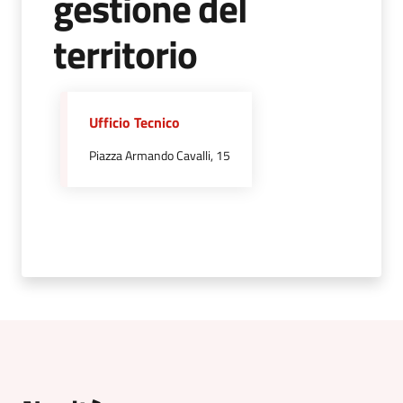
gestione del
territorio
5x1000
Servizi
on-
Ufficio Tecnico
line
Piazza Armando Cavalli, 15
Tutti
gli
argomenti
Menu selezionato