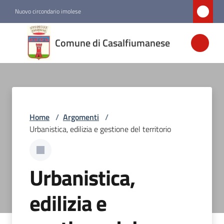
Vai al contenuto
Vai alla navigazione
Vai al footer
Nuovo circondario imolese
Comune di
Comune di Casalfiumanese
Casalfiumanese
Amministrazione
Home
/
Argomenti
/
Novità
Urbanistica, edilizia e gestione del territorio
Servizi
Urbanistica,
Vivere
Casalfiumanese
edilizia e