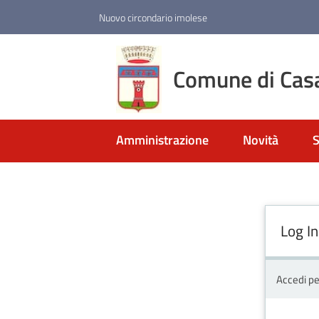
Vai al contenuto
Vai alla navigazione
Vai al footer
Nuovo circondario imolese
Comune di Cas
Amministrazione
Novità
S
Log In
Accedi pe