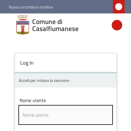
Vai al contenuto
Vai alla navigazione
Vai al footer
Nuovo circondario imolese
Comune di
Comune di
Casalfiumanese
Casalfiumanese
Amministrazione
Log In
Novità
Accedi per iniziare la sessione
Servizi
Nome utente
Vivere
Casalfiumanese