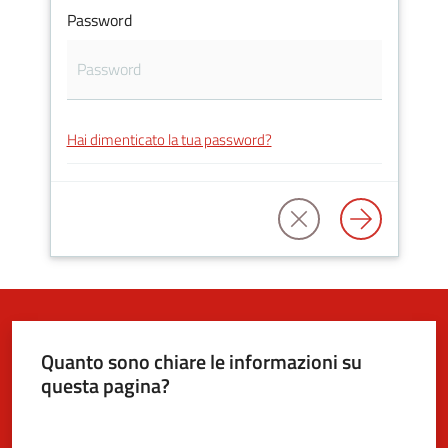
Password
5x1000
Servizi
Hai dimenticato la tua password?
on-
line
Tutti
gli
argomenti
Quanto sono chiare le informazioni su
questa pagina?
Valuta da 1 a 5 stelle