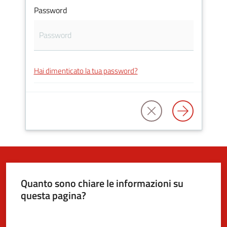
Password
5x1000
Servizi
Hai dimenticato la tua password?
on-
line
Tutti
gli
argomenti
Quanto sono chiare le informazioni su
questa pagina?
Valuta da 1 a 5 stelle