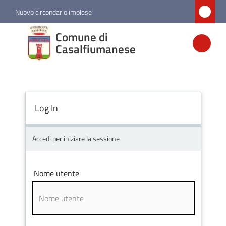
Vai al contenuto
Vai alla navigazione
Vai al footer
Nuovo circondario imolese
Comune di
Comune di
Casalfiumanese
Casalfiumanese
Amministrazione
Log In
Novità
Accedi per iniziare la sessione
Servizi
Nome utente
Vivere
Casalfiumanese