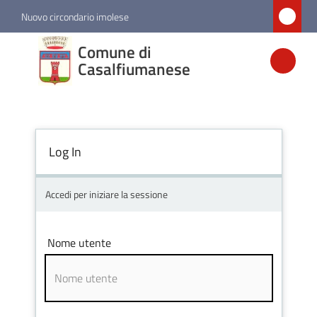
Vai al contenuto
Vai alla navigazione
Vai al footer
Nuovo circondario imolese
Comune di
Comune di
Casalfiumanese
Casalfiumanese
Amministrazione
Log In
Novità
Accedi per iniziare la sessione
Servizi
Nome utente
Vivere
Casalfiumanese