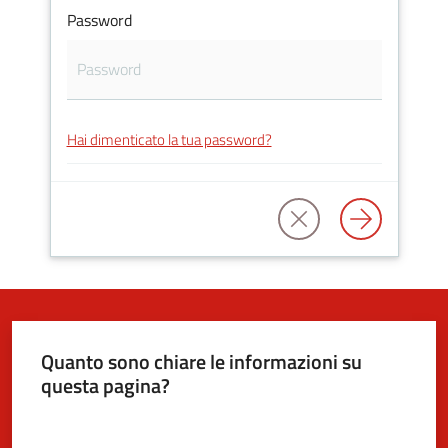
Password
5x1000
Servizi
Hai dimenticato la tua password?
on-
line
Tutti
gli
argomenti
Quanto sono chiare le informazioni su
questa pagina?
Valuta da 1 a 5 stelle