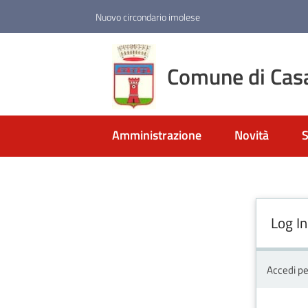
Vai al contenuto
Vai alla navigazione
Vai al footer
Nuovo circondario imolese
Comune di Cas
Amministrazione
Novità
S
Log In
Accedi pe