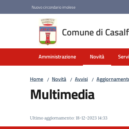
Vai al contenuto
Vai alla navigazione
Vai al footer
Nuovo circondario imolese
Comune di Casal
Amministrazione
Novità
Servi
Menu selezionato
Home
Novità
Avvisi
Aggiornamento
/
/
/
Multimedia
Ultimo aggiornamento
:
18-12-2023 14:33