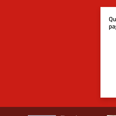
Qu
pa
Valut