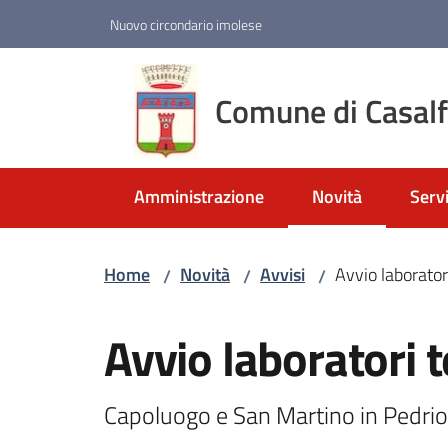
Vai al contenuto
Vai alla navigazione
Vai al footer
Nuovo circondario imolese
Comune di Casal
Amministrazione
Novità
Servi
Menu selezionato
Home
Novità
Avvisi
Avvio laboratori
/
/
/
Salta al contenuto
Avvio laboratori t
Capoluogo e San Martino in Pedrio