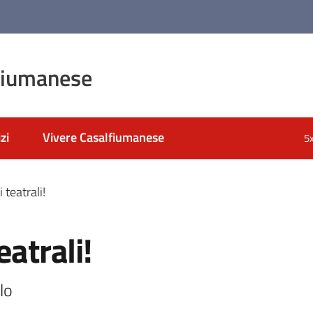
fiumanese
zi
Vivere Casalfiumanese
5
 teatrali!
eatrali!
lo