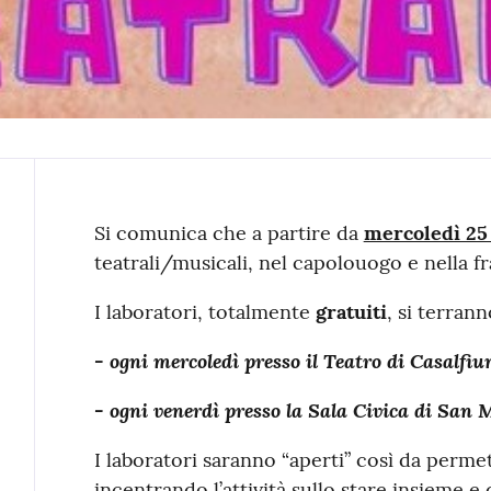
Contenuto
Si comunica che a partire da
mercoledì 25
teatrali/musicali, nel capolouogo e nella f
I laboratori, totalmente
gratuiti
, si terran
- ogni mercoledì presso il Teatro di Casalfi
- ogni venerdì presso la Sala Civica di San 
I laboratori saranno “aperti” così da perme
incentrando l’attività sullo stare insieme e