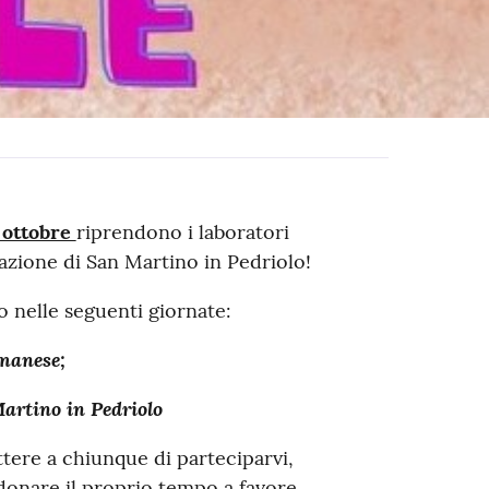
 ottobre
riprendono i laboratori
razione di San Martino in Pedriolo!
no nelle seguenti giornate:
umanese;
Martino in Pedriolo
ttere a chiunque di parteciparvi,
 donare il proprio tempo a favore