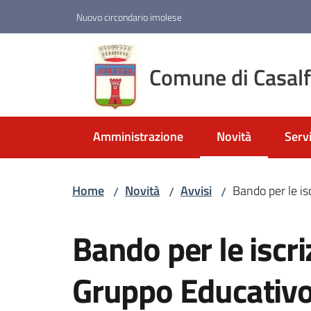
Vai al contenuto
Vai alla navigazione
Vai al footer
Nuovo circondario imolese
Comune di Casal
Amministrazione
Novità
Servi
Menu selezionato
Home
Novità
Avvisi
Bando per le is
/
/
/
Salta al contenuto
Bando per le iscri
Gruppo Educativo