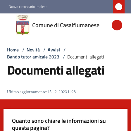
Vai al contenuto
Vai alla navigazione
Vai al footer
Nuovo circondario imolese
Comune di
Comune di Casalfiumanese
Casalfiumanese
Home
/
Novità
/
Avvisi
/
Amministrazione
Bando tutor amicale 2023
/
Documenti allegati
Documenti allegati
Novità
Menu selezionato
Servizi
Ultimo aggiornamento
:
15-12-2023 11:28
Vivere
Casalfiumanese
Quanto sono chiare le informazioni su
questa pagina?