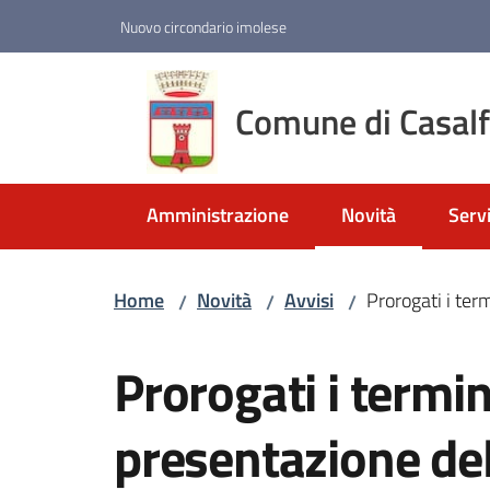
Vai al contenuto
Vai alla navigazione
Vai al footer
Nuovo circondario imolese
Comune di Casal
Amministrazione
Novità
Servi
Menu selezionato
Home
Novità
Avvisi
Prorogati i ter
/
/
/
Salta al contenuto
Prorogati i termin
presentazione del