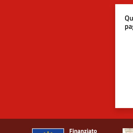
Qu
pa
Valut