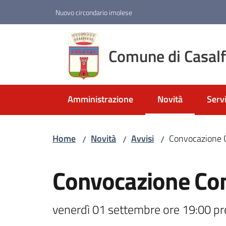
Vai al contenuto
Vai alla navigazione
Vai al footer
Nuovo circondario imolese
Comune di Casal
Amministrazione
Novità
Servi
Menu selezionato
Home
Novità
Avvisi
Convocazione 
/
/
/
Salta al contenuto
Convocazione Co
venerdì 01 settembre ore 19:00 p