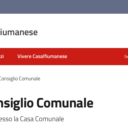
fiumanese
zi
Vivere Casalfiumanese
5
Consiglio Comunale
nsiglio Comunale
resso la Casa Comunale