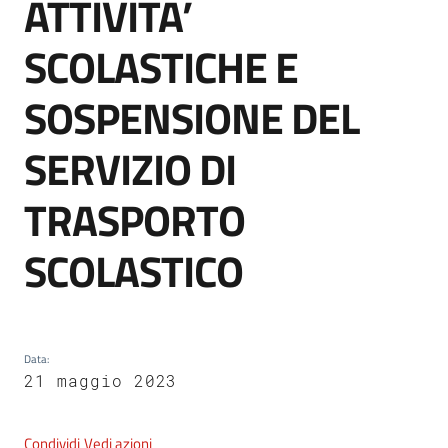
ATTIVITA’
SCOLASTICHE E
5x1000
SOSPENSIONE DEL
Servizi
SERVIZIO DI
on-
line
TRASPORTO
Tutti
SCOLASTICO
gli
argomenti
Data
:
21 maggio 2023
Condividi
Vedi azioni