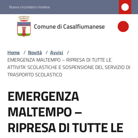
Vai al contenuto
Vai alla navigazione
Vai al footer
Nuovo circondario imolese
Comune di
Comune di Casalfiumanese
Casalfiumanese
Home
/
Novità
/
Avvisi
/
Amministrazione
EMERGENZA MALTEMPO – RIPRESA DI TUTTE LE
ATTIVITA’ SCOLASTICHE E SOSPENSIONE DEL SERVIZIO DI
Novità
TRASPORTO SCOLASTICO
Menu selezionato
EMERGENZA
Salta al contenuto
Servizi
MALTEMPO –
Vivere
RIPRESA DI TUTTE LE
Casalfiumanese