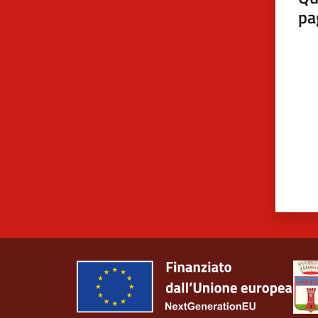
pa
Valut