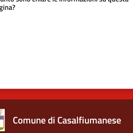
gina?
a da 1 a 5 stelle
Comune di Casalfiumanese