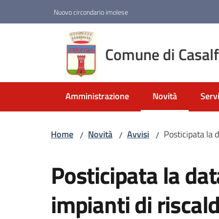
Vai al contenuto
Vai alla navigazione
Vai al footer
Nuovo circondario imolese
Comune di Casal
Amministrazione
Novità
Servi
Menu selezionato
Home
Novità
Avvisi
Posticipata la 
/
/
/
Salta al contenuto
Posticipata la dat
impianti di risca