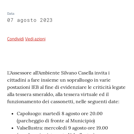
Data
:
07 agosto 2023
5x1000
Servizi
Condividi
Vedi azioni
on-
line
Tutti
Contenuto
L'Assessore all'Ambiente Silvano Casella invita i
gli
cittadini a fare insieme un sopralluogo in varie
argomenti
postazioni IEB al fine di evidenziare le criticità legate
alla tessera smeraldo, alla tessera virtuale ed il
funzionamento dei cassonetti, nelle seguenti date:
Capoluogo: martedì 8 agosto ore 20.00
(parcheggio di fronte al Municipio)
Valsellustra: mercoledì 9 agosto ore 19.00