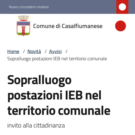
Vai al contenuto
Vai alla navigazione
Vai al footer
Nuovo circondario imolese
Comune di
Comune di Casalfiumanese
Casalfiumanese
Home
/
Novità
/
Avvisi
/
Amministrazione
Sopralluogo postazioni IEB nel territorio comunale
Novità
Sopralluogo
Salta al contenuto
Menu selezionato
postazioni IEB nel
Servizi
territorio comunale
Vivere
Casalfiumanese
invito alla cittadinanza