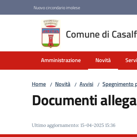
Vai al contenuto
Vai alla navigazione
Vai al footer
Nuovo circondario imolese
Comune di Casal
Amministrazione
Novità
Servi
Menu selezionato
Home
Novità
Avvisi
Spegnimento po
/
/
/
Documenti allega
Ultimo aggiornamento
:
15-04-2025 15:36