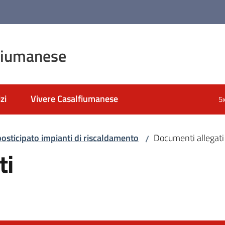
fiumanese
zi
Vivere Casalfiumanese
5
sticipato impianti di riscaldamento
Documenti allegati
/
ti