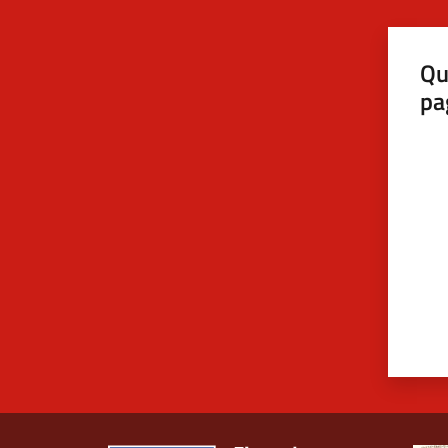
Qu
pa
Valut