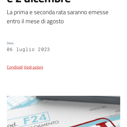
La prima e seconda rata saranno emesse 
entro il mese di agosto
5x1000
Servizi
on-
Data
:
06 luglio 2023
line
Tutti
Condividi
Vedi azioni
gli
argomenti
Contenuto