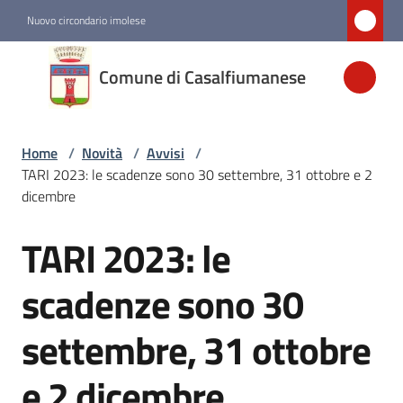
Vai al contenuto
Vai alla navigazione
Vai al footer
Nuovo circondario imolese
Comune di
Comune di Casalfiumanese
Casalfiumanese
Home
/
Novità
/
Avvisi
/
Amministrazione
TARI 2023: le scadenze sono 30 settembre, 31 ottobre e 2
dicembre
Novità
Menu selezionato
TARI 2023: le
Salta al contenuto
Servizi
scadenze sono 30
settembre, 31 ottobre
Vivere
Casalfiumanese
e 2 dicembre