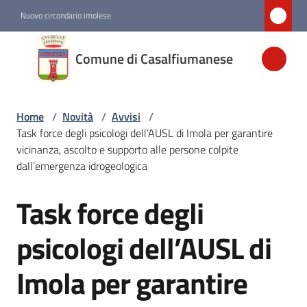
Vai al contenuto
Vai alla navigazione
Vai al footer
Nuovo circondario imolese
Comune di
Comune di Casalfiumanese
Casalfiumanese
Home
/
Novità
/
Avvisi
/
Amministrazione
Task force degli psicologi dell’AUSL di Imola per garantire
vicinanza, ascolto e supporto alle persone colpite
Novità
dall’emergenza idrogeologica
Menu selezionato
Task force degli
Salta al contenuto
Servizi
psicologi dell’AUSL di
Vivere
Imola per garantire
Casalfiumanese