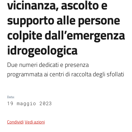
vicinanza, ascolto e
supporto alle persone
5x1000
colpite dall’emergenza
Servizi
idrogeologica
on-
line
Due numeri dedicati e presenza 
Tutti
programmata ai centri di raccolta degli sfollati
gli
argomenti
Data
:
19 maggio 2023
Condividi
Vedi azioni