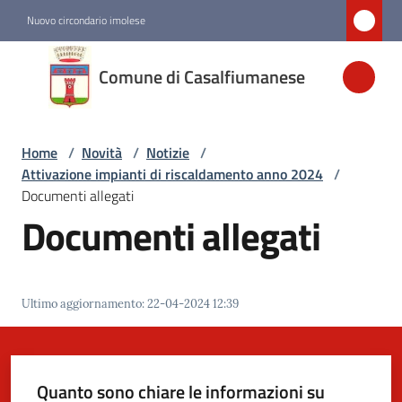
Vai al contenuto
Vai alla navigazione
Vai al footer
Nuovo circondario imolese
Comune di
Comune di Casalfiumanese
Casalfiumanese
Home
/
Novità
/
Notizie
/
Amministrazione
Attivazione impianti di riscaldamento anno 2024
/
Documenti allegati
Novità
Documenti allegati
Menu selezionato
Servizi
Ultimo aggiornamento
:
22-04-2024 12:39
Vivere
Casalfiumanese
Quanto sono chiare le informazioni su