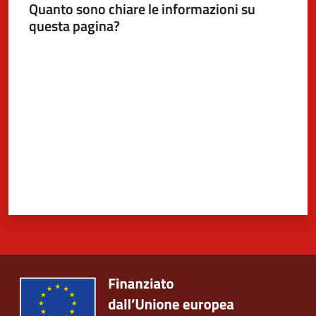
Quanto sono chiare le informazioni su
questa pagina?
Valuta da 1 a 5 stelle
5x1000
Servizi
on-
line
Tutti
gli
argomenti