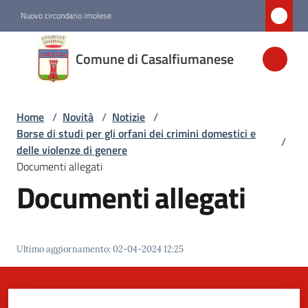
Vai al contenuto
Vai alla navigazione
Vai al footer
Nuovo circondario imolese
Comune di
Comune di Casalfiumanese
Casalfiumanese
Home
/
Novità
/
Notizie
/
Amministrazione
Borse di studi per gli orfani dei crimini domestici e
/
delle violenze di genere
Novità
Documenti allegati
Menu selezionato
Documenti allegati
Servizi
Ultimo aggiornamento
:
02-04-2024 12:25
Vivere
Casalfiumanese