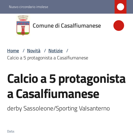
Vai al contenuto
Vai alla navigazione
Vai al footer
Nuovo circondario imolese
Comune di
Comune di Casalfiumanese
Casalfiumanese
Home
/
Novità
/
Notizie
/
Amministrazione
Calcio a 5 protagonista a Casalfiumanese
Novità
Calcio a 5 protagonista
Salta al contenuto
Menu selezionato
a Casalfiumanese
Servizi
derby Sassoleone/Sporting Valsanterno
Vivere
Casalfiumanese
Data
: