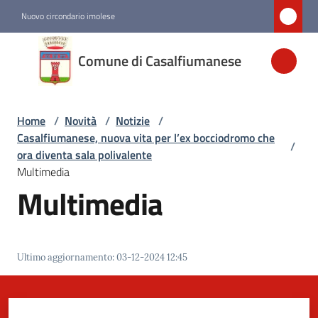
Vai al contenuto
Vai alla navigazione
Vai al footer
Nuovo circondario imolese
Comune di
Comune di Casalfiumanese
Casalfiumanese
Home
/
Novità
/
Notizie
/
Amministrazione
Casalfiumanese, nuova vita per l’ex bocciodromo che
/
ora diventa sala polivalente
Novità
Multimedia
Menu selezionato
Multimedia
Servizi
Ultimo aggiornamento
:
03-12-2024 12:45
Vivere
Casalfiumanese