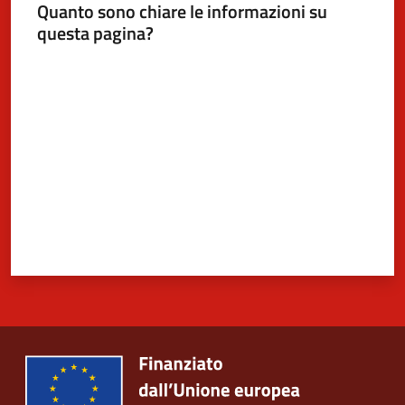
Quanto sono chiare le informazioni su
questa pagina?
Valuta da 1 a 5 stelle
5x1000
Servizi
on-
line
Tutti
gli
argomenti