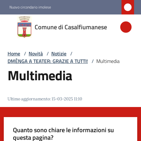
Vai al contenuto
Vai alla navigazione
Vai al footer
Nuovo circondario imolese
Comune di
Comune di Casalfiumanese
Casalfiumanese
Home
/
Novità
/
Notizie
/
Amministrazione
DMÈNGA A TEATER: GRAZIE A TUTTI!
/
Multimedia
Multimedia
Novità
Menu selezionato
Servizi
Ultimo aggiornamento
:
15-03-2025 11:10
Vivere
Casalfiumanese
Quanto sono chiare le informazioni su
questa pagina?