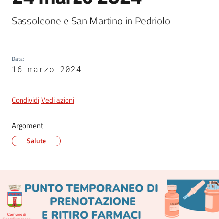
Sassoleone e San Martino in Pedriolo
5x1000
Data
:
Servizi
16 marzo 2024
on-
line
Condividi
Vedi azioni
Tutti
gli
Argomenti
argomenti
Salute