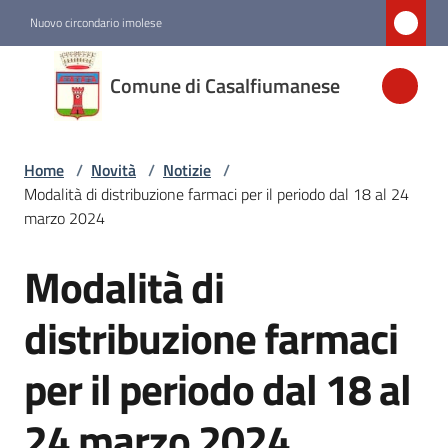
Vai al contenuto
Vai alla navigazione
Vai al footer
Nuovo circondario imolese
Comune di
Comune di Casalfiumanese
Casalfiumanese
Home
/
Novità
/
Notizie
/
Amministrazione
Modalità di distribuzione farmaci per il periodo dal 18 al 24
marzo 2024
Novità
Menu selezionato
Modalità di
Salta al contenuto
Servizi
distribuzione farmaci
per il periodo dal 18 al
Vivere
Casalfiumanese
24 marzo 2024