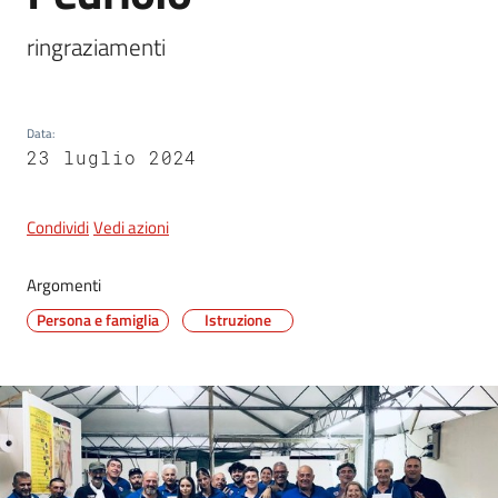
ringraziamenti
5x1000
Data
:
Servizi
23 luglio 2024
on-
line
Condividi
Vedi azioni
Tutti
gli
Argomenti
argomenti
Persona e famiglia
Istruzione