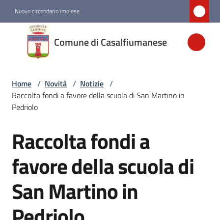
Vai al contenuto
Vai alla navigazione
Vai al footer
Nuovo circondario imolese
Comune di
Comune di Casalfiumanese
Casalfiumanese
Home
/
Novità
/
Notizie
/
Amministrazione
Raccolta fondi a favore della scuola di San Martino in
Pedriolo
Novità
Menu selezionato
Raccolta fondi a
Salta al contenuto
Servizi
favore della scuola di
San Martino in
Vivere
Casalfiumanese
Pedriolo