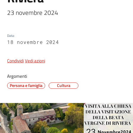
23 novembre 2024
5x1000
Data
:
Servizi
18 novembre 2024
on-
line
Condividi
Vedi azioni
Tutti
gli
Argomenti
argomenti
Persona e famiglia
Cultura