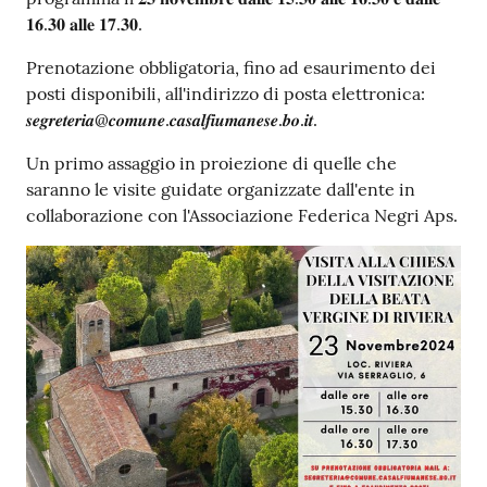
𝟏𝟔.𝟑𝟎 𝐚𝐥𝐥𝐞 𝟏𝟕.𝟑𝟎.
Prenotazione obbligatoria, fino ad esaurimento dei
posti disponibili, all'indirizzo di posta elettronica:
𝒔𝒆𝒈𝒓𝒆𝒕𝒆𝒓𝒊𝒂@𝒄𝒐𝒎𝒖𝒏𝒆.𝒄𝒂𝒔𝒂𝒍𝒇𝒊𝒖𝒎𝒂𝒏𝒆𝒔𝒆.𝒃𝒐.𝒊𝒕.
Un primo assaggio in proiezione di quelle che
saranno le visite guidate organizzate dall'ente in
collaborazione con l'Associazione Federica Negri Aps.