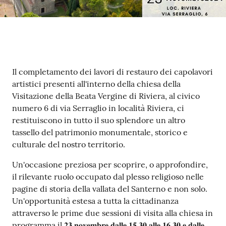
Contenuto
Il completamento dei lavori di restauro dei capolavori
artistici presenti all'interno della chiesa della
Visitazione della Beata Vergine di Riviera, al civico
numero 6 di via Serraglio in località Riviera, ci
restituiscono in tutto il suo splendore un altro
tassello del patrimonio monumentale, storico e
culturale del nostro territorio.
Un'occasione preziosa per scoprire, o approfondire,
il rilevante ruolo occupato dal plesso religioso nelle
pagine di storia della vallata del Santerno e non solo.
Un'opportunità estesa a tutta la cittadinanza
attraverso le prime due sessioni di visita alla chiesa in
programma il 𝟐𝟑 𝐧𝐨𝐯𝐞𝐦𝐛𝐫𝐞 𝐝𝐚𝐥𝐥𝐞 𝟏𝟓.𝟑𝟎 𝐚𝐥𝐥𝐞 𝟏𝟔.𝟑𝟎 𝐞 𝐝𝐚𝐥𝐥𝐞