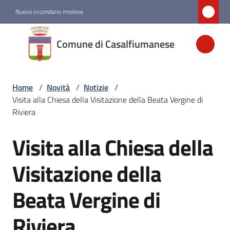
Vai al contenuto
Vai alla navigazione
Vai al footer
Nuovo circondario imolese
Comune di
Comune di Casalfiumanese
Casalfiumanese
Home
/
Novità
/
Notizie
/
Amministrazione
Visita alla Chiesa della Visitazione della Beata Vergine di
Riviera
Novità
Menu selezionato
Visita alla Chiesa della
Salta al contenuto
Servizi
Visitazione della
Beata Vergine di
Vivere
Casalfiumanese
Riviera