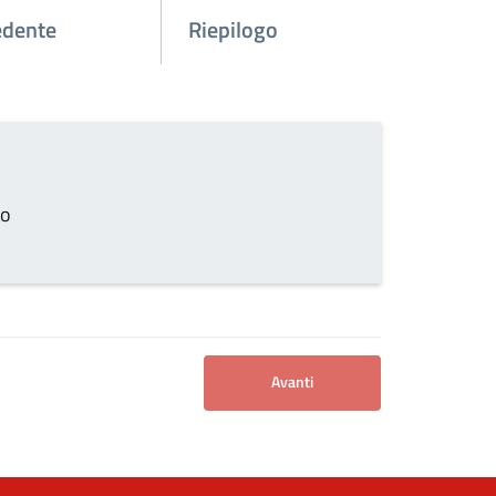
edente
Riepilogo
to
Avanti