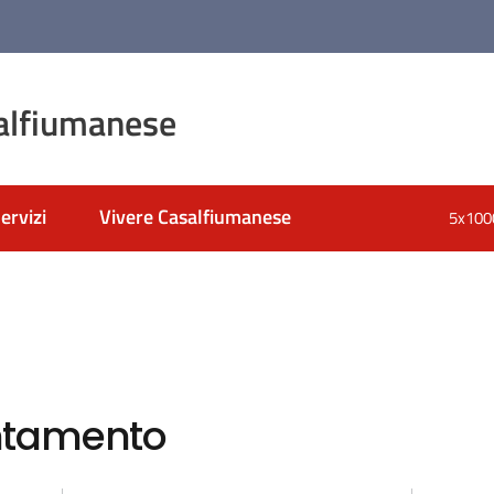
alfiumanese
ervizi
Vivere Casalfiumanese
5x100
ntamento