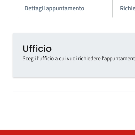
Dettagli appuntamento
Richi
Ufficio
Ufficio
Tipo di ufficio
Scegli l’ufficio a cui vuoi richiedere l’appuntamen
Seleziona un ufficio