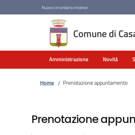
Vai al contenuto
Vai alla navigazione
Vai al footer
Nuovo circondario imolese
Comune di Cas
Amministrazione
Novità
S
Home
Prenotazione appuntamento
/
Prenotazione appu