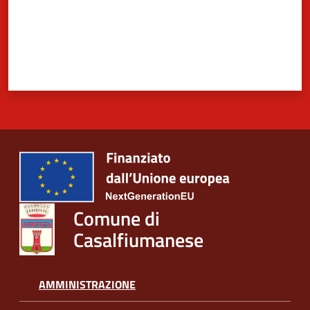
5x1000
Servizi
on-
line
Tutti
gli
argomenti
Comune di
Casalfiumanese
AMMINISTRAZIONE