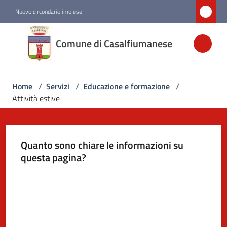
Vai al contenuto
Vai alla navigazione
Vai al footer
Nuovo circondario imolese
Comune di
Comune di Casalfiumanese
Casalfiumanese
Home
/
Servizi
/
Educazione e formazione
/
Amministrazione
Attività estive
Novità
Quanto sono chiare le informazioni su
Servizi
questa pagina?
Menu selezionato
Valuta da 1 a 5 stelle
Vivere
Casalfiumanese