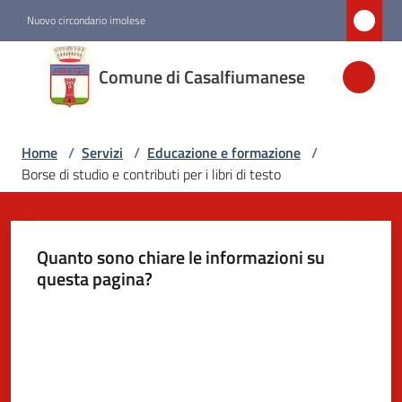
Vai al contenuto
Vai alla navigazione
Vai al footer
Nuovo circondario imolese
Comune di
Comune di Casalfiumanese
Casalfiumanese
Home
/
Servizi
/
Educazione e formazione
/
Amministrazione
Borse di studio e contributi per i libri di testo
Novità
Quanto sono chiare le informazioni su
Servizi
questa pagina?
Menu selezionato
Valuta da 1 a 5 stelle
Vivere
Casalfiumanese