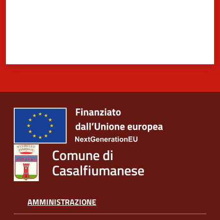
5x1000
Servizi
on-
line
Tutti
gli
argomenti
Comune di
Casalfiumanese
AMMINISTRAZIONE