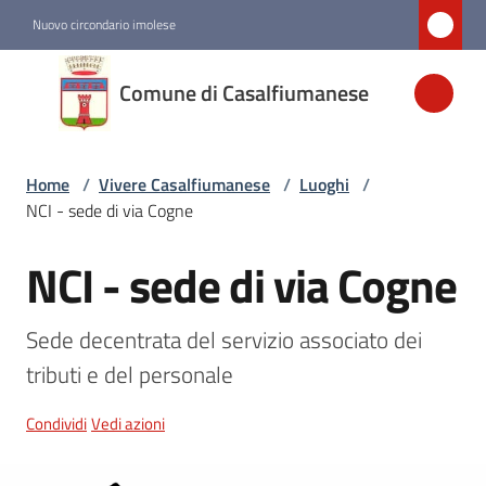
Vai al contenuto
Vai alla navigazione
Vai al footer
Nuovo circondario imolese
Comune di
Comune di Casalfiumanese
Casalfiumanese
Home
/
Vivere Casalfiumanese
/
Luoghi
/
Amministrazione
NCI - sede di via Cogne
Novità
NCI - sede di via Cogne
Salta al contenuto
Servizi
Sede decentrata del servizio associato dei 
tributi e del personale
Vivere
Casalfiumanese
Condividi
Vedi azioni
Menu selezionato