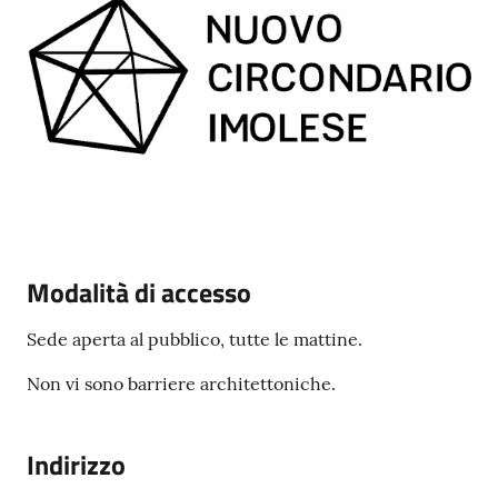
5x1000
Servizi
on-
line
Tutti
gli
Modalità di accesso
argomenti
Sede aperta al pubblico, tutte le mattine.
Non vi sono barriere architettoniche.
Indirizzo