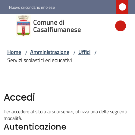
Vai al contenuto
Vai alla navigazione
Vai al footer
Nuovo circondario imolese
Comune di
Comune di
Casalfiumanese
Casalfiumanese
Home
Amministrazione
Uffici
/
/
/
Amministrazione
Servizi scolastici ed educativi
Menu selezionato
Novità
Accedi
Servizi
Menu selezionato
Per accedere al sito a ai suoi servizi, utilizza una delle seguenti
modalità.
Vivere
Autenticazione
Casalfiumanese