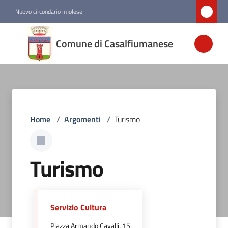
Vai al contenuto
Vai alla navigazione
Vai al footer
Nuovo circondario imolese
Comune di
Comune di Casalfiumanese
Casalfiumanese
Amministrazione
Home
/
Argomenti
/
Turismo
Novità
Servizi
Turismo
Vivere
Casalfiumanese
Servizio Cultura
Piazza Armando Cavalli, 15