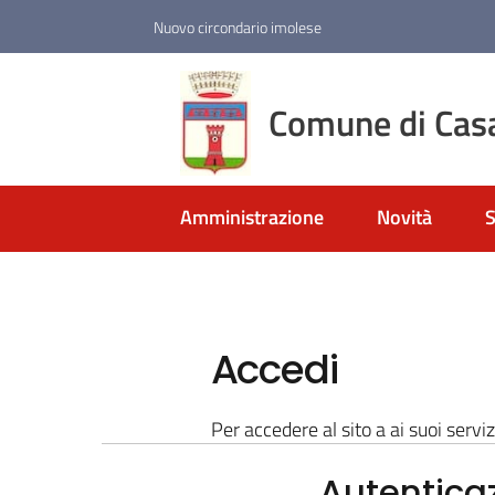
Vai al contenuto
Vai alla navigazione
Vai al footer
Nuovo circondario imolese
Comune di Cas
Amministrazione
Novità
S
Accedi
Per accedere al sito a ai suoi serviz
Autentica