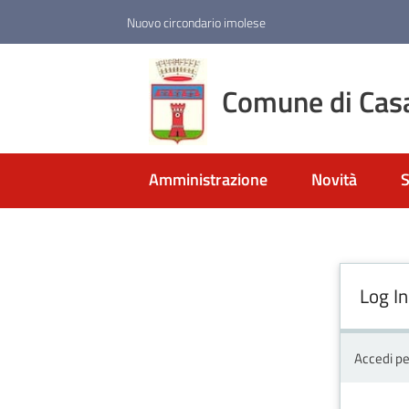
Vai al contenuto
Vai alla navigazione
Vai al footer
Nuovo circondario imolese
Comune di Cas
Amministrazione
Novità
S
Log In
Accedi pe