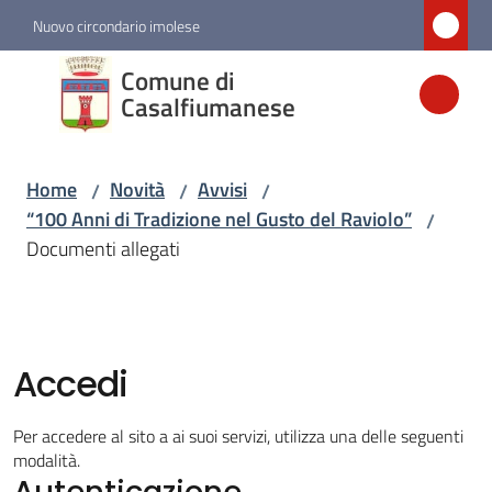
Vai al contenuto
Vai alla navigazione
Vai al footer
Nuovo circondario imolese
Comune di
Comune di
Casalfiumanese
Casalfiumanese
Home
Novità
Avvisi
/
/
/
Amministrazione
“100 Anni di Tradizione nel Gusto del Raviolo”
/
Documenti allegati
Novità
Menu selezionato
Servizi
Accedi
Vivere
Per accedere al sito a ai suoi servizi, utilizza una delle seguenti
Casalfiumanese
modalità.
Autenticazione