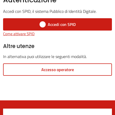
Accedi con SPID, il sistema Pubblico di Identità Digitale.
5x1000
Accedi con SPID
Come attivare SPID
Servizi
on-
Altre utenze
line
In alternativa puoi utilizzare le seguenti modalità.
Tutti
Accesso operatore
gli
argomenti